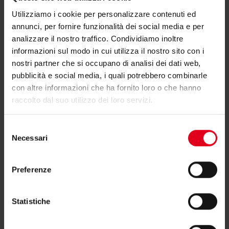
Direttiva 2012/27/UE
[3]: nota come
Utilizziamo i cookie per personalizzare contenuti ed
Direttiva sull’efficienza energetica, stabilisce
annunci, per fornire funzionalità dei social media e per
un quadro di misure per promuovere
analizzare il nostro traffico. Condividiamo inoltre
l'efficienza energetica nell'Unione Europea.
informazioni sul modo in cui utilizza il nostro sito con i
Tra le varie disposizioni, tale direttiva include
nostri partner che si occupano di analisi dei dati web,
pubblicità e social media, i quali potrebbero combinarle
requisiti specifici per la contabilizzazione
con altre informazioni che ha fornito loro o che hanno
dell'energia in edifici dotati di impianti
raccolto dal suo utilizzo dei loro servizi.
centralizzati di riscaldamento,
raffrescamento e produzione di ACS. In
Selezione
Necessari
particolare, stabilisce l’obbligo di installare
del
consenso
sistemi di contabilizzazione individuale del
calore e dell’ACS negli edifici con più unità
Preferenze
abitative dotati di impianti centralizzati
(articolo 9: “contabilizzazione del calore e
Statistiche
dell’acqua calda sanitaria”). Inoltre, all’articolo