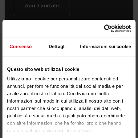
Apri il portale
Customer care
Consenso
Dettagli
Informazioni sui cookie
Se dovessi avere problemi con l'acquisto
Questo sito web utilizza i cookie
o l'utilizzo di un nostro prodotto, ti
Utilizziamo i cookie per personalizzare contenuti ed
preghiamo di segnalarcelo, grazie!
annunci, per fornire funzionalità dei social media e per
analizzare il nostro traffico. Condividiamo inoltre
informazioni sul modo in cui utilizza il nostro sito con i
Invia una segnalazione
nostri partner che si occupano di analisi dei dati web,
pubblicità e social media, i quali potrebbero combinarle
con altre informazioni che ha fornito loro o che hanno
raccolto dal suo utilizzo dei loro servizi.