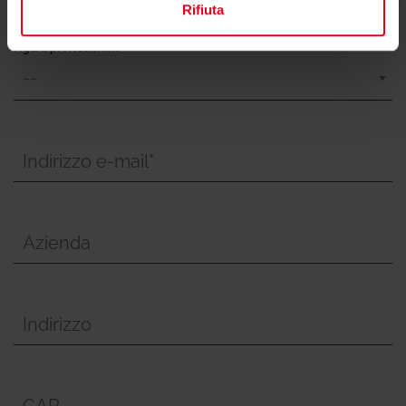
Rifiuta
Figura professionale*
--
Indirizzo e-mail*
Azienda
Indirizzo
CAP