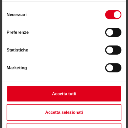
Selezione
Necessari
del
Scrivici
consenso
Preferenze
I campi contrassegnati da (*) sono obbligatori.
Statistiche
Motivo del messaggio*
Marketing
--
Accetta tutti
Nome*
Accetta selezionati
Cognome*