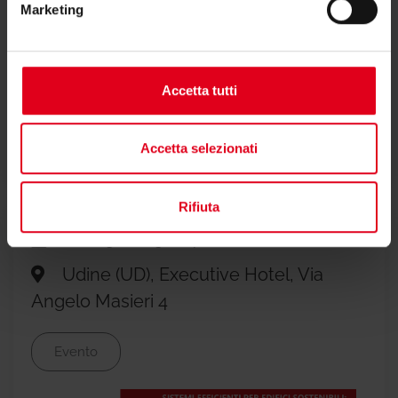
Marketing
Sistemi efficienti per edifici
sostenibili
Accetta tutti
Strumenti e strategie impiantistiche per la
riqualificazione di edifici esistenti e nuove
Accetta selezionati
costruzioni
Rifiuta
28/05/2025 - 14:00
Udine (UD), Executive Hotel, Via
Angelo Masieri 4
Evento