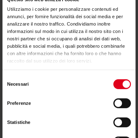
11/06/2025 - 14:00
Utilizziamo i cookie per personalizzare contenuti ed
annunci, per fornire funzionalità dei social media e per
Pisa (PI), Hotel Repubblica Marinara,
analizzare il nostro traffico. Condividiamo inoltre
Via Carlo Matteucci 81
informazioni sul modo in cui utilizza il nostro sito con i
nostri partner che si occupano di analisi dei dati web,
pubblicità e social media, i quali potrebbero combinarle
Evento
con altre informazioni che ha fornito loro o che hanno
raccolto dal suo utilizzo dei loro servizi.
Selezione
Necessari
del
consenso
Preferenze
Statistiche