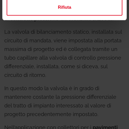
la combinazione di due valvole: una
valvola di
Rifiuta
bilanciamento statico (R206B)
e quella
di
controllo pressione differenziale (R206C).
La valvola di bilanciamento statico, installata sul
circuito di mandata, viene impostata alla portata
massima di progetto ed è collegata tramite un
tubo capillare alla valvola di controllo pressione
differenziale, installata, come si diceva, sul
circuito di ritorno.
In questo modo la valvola è in grado di
mantenere costante la pressione differenziale
del tratto di impianto interessato al valore di
progetto precedentemente impostato.
Nell’applicazione con collettori per i
pavimenti