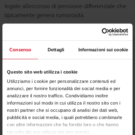
legate all’eccesso di pressione differenziale che
tipicamente genera rumorosità.
La pressione differenziale nominale può essere
regolata nell’intervallo compreso tra
5÷30
kPa
oppure
25÷60 kPa
a seconda delle versioni.
Consenso
Dettagli
Informazioni sui cookie
Esiste anche un modello brevettato che include
in un solo corpo entrambe le scale di pressione
Questo sito web utilizza i cookie
(LOW e HIGH) consentendo in maniera molto
Utilizziamo i cookie per personalizzare contenuti ed
comoda di passare da una all’altra con un
annunci, per fornire funzionalità dei social media e per
analizzare il nostro traffico. Condividiamo inoltre
semplice selettore.
informazioni sul modo in cui utilizza il nostro sito con i
nostri partner che si occupano di analisi dei dati web,
Il valore di set deve essere impostato in accordo
pubblicità e social media, i quali potrebbero combinarle
con i
diagrammi di preregolazione.
con altre informazioni che ha fornito loro o che hanno
raccolto dal suo utilizzo dei loro servizi.
La valvola è fornita con un tubo capillare in rame