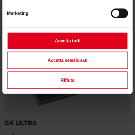
GK TOP
Marketing
Accetta tutti
Accetta selezionati
Rifiuta
GK ULTRA