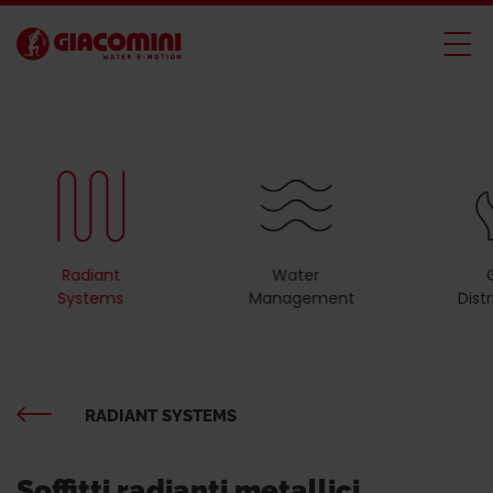
Radiant
Water
Systems
Management
Dist
RADIANT SYSTEMS
Soffitti radianti metallici