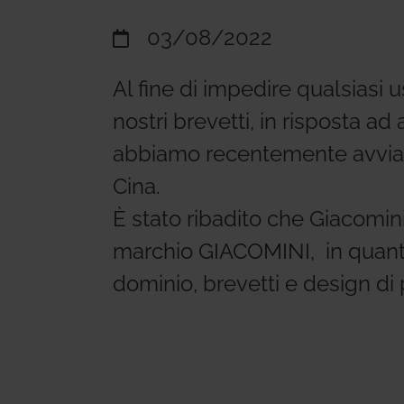
prodotti e sistemi.
03/08/2022
Al fine di impedire qualsiasi 
Modello 2
Folder
Approfond
nostri brevetti, in risposta ad al
abbiamo recentemente avviato 
Cina.
È stato ribadito che Giacomini 
marchio GIACOMINI, in quanto 
dominio, brevetti e design di 