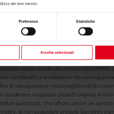
lizzo dei loro servizi.
n autorizzato del marchio Giacomini e la violazion
 utilizzo illecito verificatisi all'area asiatica, abbi
Preferenze
Statistiche
 amministrative e legali, in particolare in Cina.
. è l'unica persona giuridica autorizzata ad utilizz
ello globale, insieme ai propri nomi a dominio, b
Accetta selezionati
 all'indiscusso consolidamento del marchio GIACO
qualsiasi utilizzo illecito del marchio GIACOMINI
, sarà considerato una violazione che perseguire
e di salvaguardare i nostri legittimi diritti e inter
 desiderano acquistare prodotti originali di farlo
nditori autorizzati, che offrono anche un servizi
noltre, di non acquistare prodotti Giacomini tramit