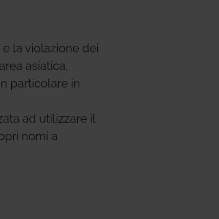
ems
Hydrogen Systems
e la violazione dei
gement
Fire Protection
'area asiatica,
n particolare in
ta ad utilizzare il
opri nomi a