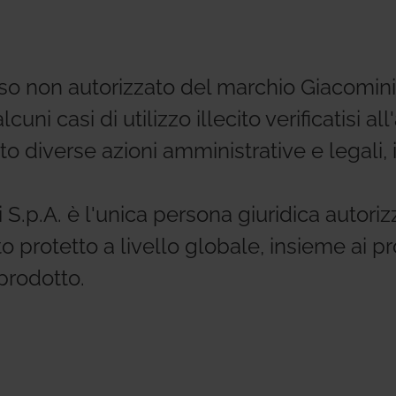
Residential Plus
Radiant Syst
uso non autorizzato del marchio Giacomini 
31, codice etico e di condotta
imenti tecnici
Giacomini APP Catalog
Total Commercial
Water Mana
cuni casi di utilizzo illecito verificatisi all
diverse azioni amministrative e legali, i
S.p.A. è l'unica persona giuridica autorizza
protetto a livello globale, insieme ai pr
prodotto.