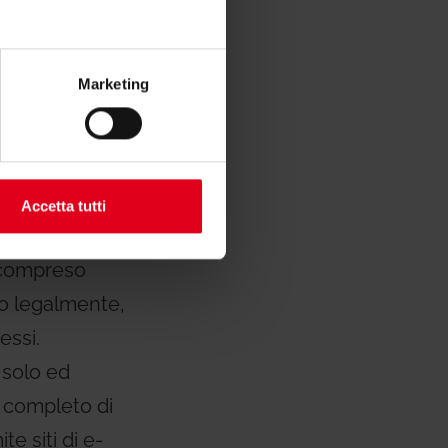
e dei nostri
amo
Marketing
are il marchio
revetti e
Accetta tutti
MINI a livello
, compreso
mo legalmente,
essi.
 solo ed
o completo di
e siti di e-