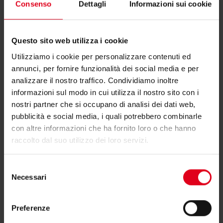
di pressione sulla valvola P1-P3 rientri in un
Consenso
Dettagli
Informazioni sui cookie
campo compreso nell’interval-o di 25÷400 kPa
oppure 25÷800 kPa a seconda dell’in-stallazione
Questo sito web utilizza i cookie
o meno di attuatori. La valvola controlla e
Utilizziamo i cookie per personalizzare contenuti ed
mantiene costante la pressione differenziale P2-
annunci, per fornire funzionalità dei social media e per
P3 attraverso il movimento del pistone, risultante
analizzare il nostro traffico. Condividiamo inoltre
dalla forza generata dalla differenza di pressio-
informazioni sul modo in cui utilizza il nostro sito con i
nostri partner che si occupano di analisi dei dati web,
ne e dalla molla di contrasto interna). Se la
pubblicità e social media, i quali potrebbero combinarle
differenza di pressione Δp sulla valvola P1-P3
con altre informazioni che ha fornito loro o che hanno
aumenta, il pistone sale e stringe il passaggio del
raccolto dal suo utilizzo dei loro servizi.
fluido per mantenere invariato P2-P3; in queste
condizioni la portata Q rimarrà sempre costante
Selezione
Necessari
del
dato che diminuisce il coefficiente di flusso Kv
consenso
della valvola.
Preferenze