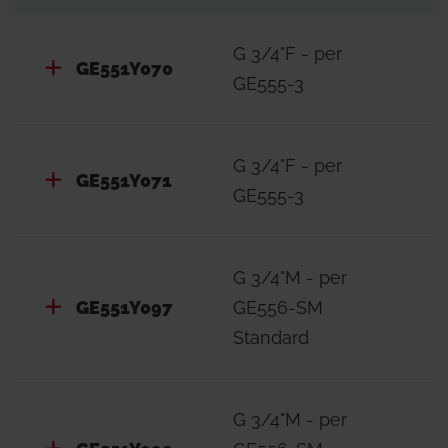
GE556-SM Standard
GE551Y194: mantello di chiusura per satelliti
G 3/4"F - per
GE556-SM Compatti
GE551Y070
GE555-3
- DIMA PER SATELLITI STANDARD, GE556
Dima da incasso per installazione in cantiere
G 3/4"F - per
GE551Y071
comprendente sportello di chiusura con
GE555-3
serratura.
- DIME PER SATELLITI CON DOPPIO
G 3/4"M - per
SCAMBIATORE, GE556-1
GE551Y097
GE556-SM
Dime per installazione in cantiere dei satelliti di
Standard
utenza con doppio scambiatore GE556-1.
GE551Y091, GE551Y092: sistema per connessioni
G 3/4"M - per
dal basso.