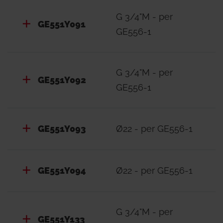
per il loro corretto posizionamento.
G 3/4"M - per
GE551Y091
GE556-1
- DIME PER SATELLITI CON DOPPIO
SCAMBIATORE E REGOLAZIONE ELETTRONICA
GE556-6
G 3/4"M - per
Dime per installazione in cantiere dei satelliti di
GE551Y092
GE556-1
utenza con doppio scambiatore e regolazione
elettronica GE556-6.
GE551Y135: sistema per connessioni dall’alto (sul
GE551Y093
Ø22 - per GE556-1
retro della dima).
GE551Y136: sistema per connessioni dal basso.
GE551Y094
Ø22 - per GE556-1
G 3/4"M - per
GE551Y133