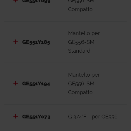
GE551Y099
GE556-SM
GE551Y093, GE551Y094: sistema per connessioni
Compatto
dall’alto (sul retro della dima).
- DIME PER SATELLITE CON REGOLAZIONE
Mantello per
ELETTRONICA, GE556-2
GE551Y185
GE556-SM
Dime per installazione in cantiere dei satelliti di
Standard
utenza con regolazione elettronica GE556-2.
GE551Y133: dima bassa.
GE551Y134: dima rialzata con telaio.
Mantello per
GE551Y194
GE556-SM
- DIMA PER SATELLITI CON VALVOLA DI
Compatto
CONTROLLO PRESSIONE DIFFERENZIALE
GE556-4
Dima per installazione in cantiere comprendente
GE551Y073
G 3/4"F - per GE556
le valvole di intercettazione e la base metallica