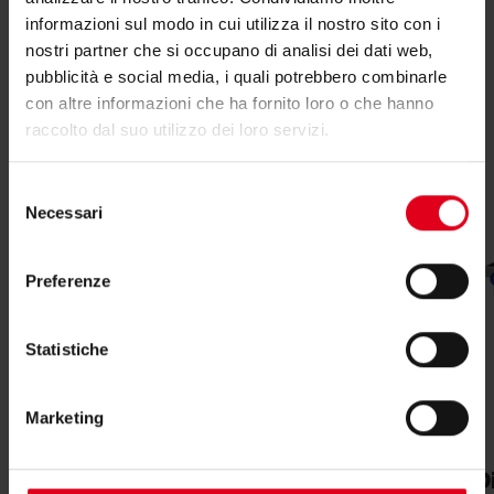
informazioni sul modo in cui utilizza il nostro sito con i
Potrebbero interessarti anche
nostri partner che si occupano di analisi dei dati web,
pubblicità e social media, i quali potrebbero combinarle
con altre informazioni che ha fornito loro o che hanno
raccolto dal suo utilizzo dei loro servizi.
Selezione
Necessari
del
consenso
Preferenze
Statistiche
Marketing
R589HPW
Modulo idronico per
D