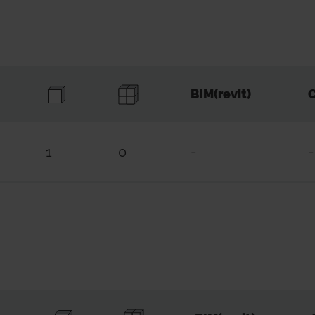
BIM(revit)
C
1
0
-
-