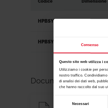
Codice
Dimensione
HPBSY020
200 l
HPBSY027
270 l
Consenso
Questo sito web utilizza i c
Utilizziamo i cookie per perso
nostro traffico. Condividiamo 
Documentazione
di analisi dei dati web, pubbl
che hanno raccolto dal suo uti
Selezione
Necessari
del