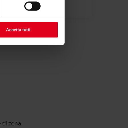
one di conformità
Accetta tutti
 di zona.