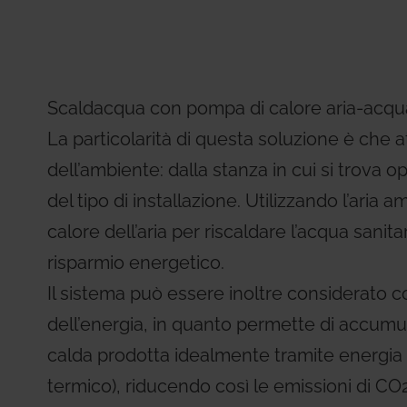
Residential Plus
Radiant Syst
31, codice etico e di condotta
imenti tecnici
Giacomini APP Catalog
Total Commercial
Water Mana
Scaldacqua con pompa di calore aria-acqua
La particolarità di questa soluzione è che at
dell’ambiente: dalla stanza in cui si trova 
del tipo di installazione. Utilizzando l’aria 
calore dell’aria per riscaldare l’acqua sani
risparmio energetico.
Il sistema può essere inoltre considerato 
dell’energia, in quanto permette di accumu
calda prodotta idealmente tramite energia p
termico), riducendo così le emissioni di CO2 