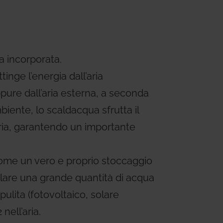
ems
Hydrogen Systems
gement
Fire Protection
 incorporata.
tinge l’energia dall’aria
oppure dall’aria esterna, a seconda
ambiente, lo scaldacqua sfrutta il
taria, garantendo un importante
come un vero e proprio stoccaggio
lare una grande quantità di acqua
ulita (fotovoltaico, solare
nell’aria.