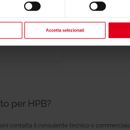
Dichiarazi
Accetta selezionati
rto per HPB?
zioni contatta il consulente tecnico o commerciale