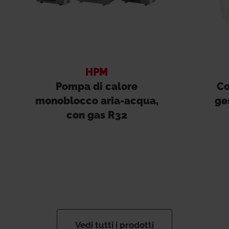
HPM
Pompa di calore
Co
monoblocco aria-acqua,
ge
con gas R32
Vedi tutti i prodotti