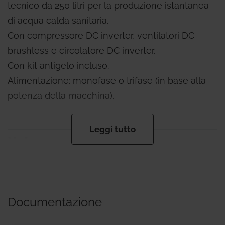
tecnico da 250 litri per la produzione istantanea
di acqua calda sanitaria.
Con compressore DC inverter, ventilatori DC
brushless e circolatore DC inverter.
Con kit antigelo incluso.
Alimentazione: monofase o trifase (in base alla
potenza della macchina).
Leggi tutto
Note
HPCY006: COP 4,47 - EER 4,06
HPCY008: COP 4,33 - EER 3,91
HPCY010: COP 4,43 - EER 4,43
Documentazione
HPCY012: COP 4,19 - EER 4,49