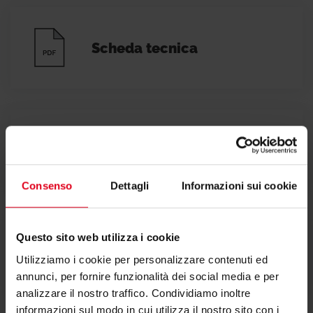
HPCY014: COP 4,30 - EER 4,70
HPCY016: COP 4,41 - EER 4,90
Scheda tecnica
Le capacità di raffreddamento (EER) e
riscaldamento (COP) nominali sono determinate
in base allo Standard EN 14511.
Info
Testi di capitolato
Per verificare le condizioni di fornitura contattare
Consenso
Dettagli
Informazioni sui cookie
i Responsabili Commerciali.
Questo sito web utilizza i cookie
Primo avviamento obbligatorio (da parte di
Certificazioni
Utilizziamo i cookie per personalizzare contenuti ed
Servizio Tecnico Autorizzato): prezzo netto 135,00
annunci, per fornire funzionalità dei social media e per
€.
analizzare il nostro traffico. Condividiamo inoltre
informazioni sul modo in cui utilizza il nostro sito con i