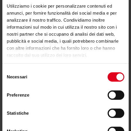
Dichiarazione di conformità
Utilizziamo i cookie per personalizzare contenuti ed
annunci, per fornire funzionalità dei social media e per
analizzare il nostro traffico. Condividiamo inoltre
informazioni sul modo in cui utilizza il nostro sito con i
nostri partner che si occupano di analisi dei dati web,
pubblicità e social media, i quali potrebbero combinarle
Testi di capitolato
con altre informazioni che ha fornito loro o che hanno
raccolto dal suo utilizzo dei loro servizi.
Selezione
Necessari
del
consenso
Preferenze
Hai bisogno di supporto per K375?
Statistiche
Se hai bisogno di ulteriori informazioni contatta il