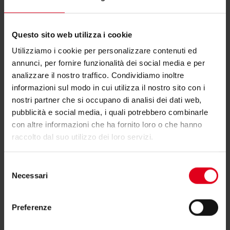
Questo sito web utilizza i cookie
Hai bisogno di supporto per KGSTU?
Utilizziamo i cookie per personalizzare contenuti ed
annunci, per fornire funzionalità dei social media e per
Se hai bisogno di ulteriori informazioni contatta il
analizzare il nostro traffico. Condividiamo inoltre
informazioni sul modo in cui utilizza il nostro sito con i
consulente tecnico o commerciale di zona.
nostri partner che si occupano di analisi dei dati web,
pubblicità e social media, i quali potrebbero combinarle
Trova il consulente di zona
con altre informazioni che ha fornito loro o che hanno
raccolto dal suo utilizzo dei loro servizi.
Selezione
Necessari
del
consenso
Potrebbero interessarti anche
Preferenze