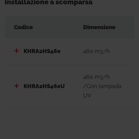
Installazione a scomparsa
Dimensioni (LxPxA): 950x710x245 mm
Peso: 72 kg
Info
Codice
Dimensione
Su commessa. Verificare le condizioni di fornitura
con i nostri Responsabili Commerciali.
KHRA2HS460
460 m3/h
460 m3/h
KHRA2HS460U
/Con lampada
UV