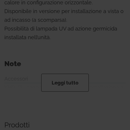
calore in configurazione orizzontale.
Disponibile in versione per installazione a vista o
ad incasso (a scomparsa).
Possibilità di lampada UV ad azione germicida
installata nell’unità.
Note
Accessori
Leggi tutto
KHR-CL: pannello di controllo per installazione a
parete.
HV
Attacchi aria:
Prodotti