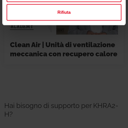
Rifiuta
Clean Air | Unità di ventilazione
meccanica con recupero calore
Hai bisogno di supporto per KHRA2-
H?