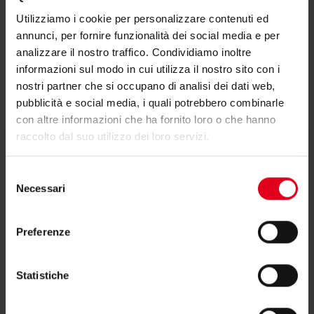
- Espulsione aria viziata: DN125 mm
Utilizziamo i cookie per personalizzare contenuti ed
Attacchi acqua mandata-ritorno: 1/2" - 1/2"
annunci, per fornire funzionalità dei social media e per
analizzare il nostro traffico. Condividiamo inoltre
Scarico condensa: Ø20 mm
informazioni sul modo in cui utilizza il nostro sito con i
Dimensioni (LxPxA): 870x470x880 mm (+145 mm
nostri partner che si occupano di analisi dei dati web,
Video
per basamento)
pubblicità e social media, i quali potrebbero combinarle
Peso: 85 kg (+1 kg per basamento)
con altre informazioni che ha fornito loro o che hanno
raccolto dal suo utilizzo dei loro servizi.
KHRWVRX500
Come funziona
Selezione
Attacchi aria:
Necessari
del
- Mandata aria ambiente: 510x245 mm
consenso
- Ripresa aria viziata: DN160 mm
Preferenze
- Ricircolo aria ambiente: DN200 mm
- Presa aria esterna di rinnovo: DN160 mm
Statistiche
- Espulsione aria viziata: DN160 mm
Attacchi acqua mandata-ritorno: 3/4" - 3/4"