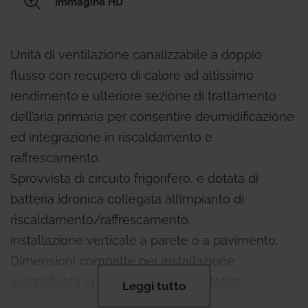
Immagine HD
Unità di ventilazione canalizzabile a doppio
flusso con recupero di calore ad altissimo
rendimento e ulteriore sezione di trattamento
dell’aria primaria per consentire deumidificazione
ed integrazione in riscaldamento e
raffrescamento.
Sprovvista di circuito frigorifero, è dotata di
batteria idronica collegata all’impianto di
riscaldamento/raffrescamento.
Installazione verticale a parete o a pavimento.
Dimensioni compatte per installazione
semplificata in vani tecnici o in sottotetti.
Leggi tutto
Con scambiatore di calore statico entalpico per