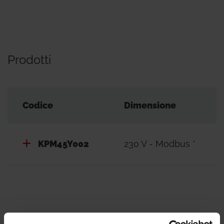
Prodotti
Codice
Dimensione
KPM45Y002
230 V - Modbus *
Documentazione