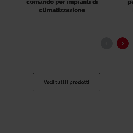
comando per impianti di
pe
climatizzazione
Vedi tutti i prodotti