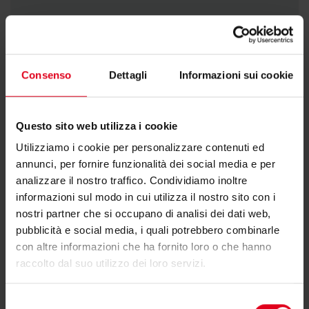
KPP3MY001
3 x Ø75-90 mm
Consenso
Dettagli
Informazioni sui cookie
Questo sito web utilizza i cookie
Utilizziamo i cookie per personalizzare contenuti ed
Hai bisogno di supporto per KPP-3M?
annunci, per fornire funzionalità dei social media e per
analizzare il nostro traffico. Condividiamo inoltre
informazioni sul modo in cui utilizza il nostro sito con i
Se hai bisogno di ulteriori informazioni contatta il
nostri partner che si occupano di analisi dei dati web,
consulente tecnico o commerciale di zona.
pubblicità e social media, i quali potrebbero combinarle
con altre informazioni che ha fornito loro o che hanno
raccolto dal suo utilizzo dei loro servizi.
Trova il consulente di zona
Selezione