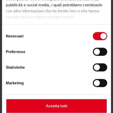
pubblicità e social media, i quali potrebbero combinarle
con altre informazioni che ha fornito loro o che hanno
raccolto dal suo utilizzo dei loro servizi.
Hai bisogno di supporto per N1UB?
Selezione
Necessari
del
Se hai bisogno di ulteriori informazioni contatta il
consenso
consulente tecnico o commerciale di zona.
Preferenze
Trova il consulente di zona
Statistiche
Marketing
Potrebbero interessarti anche
Accetta tutti