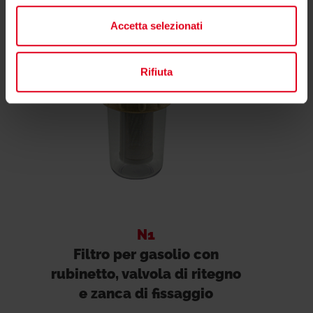
Accetta selezionati
Rifiuta
N1
Filtro per gasolio con
rubinetto, valvola di ritegno
e zanca di fissaggio