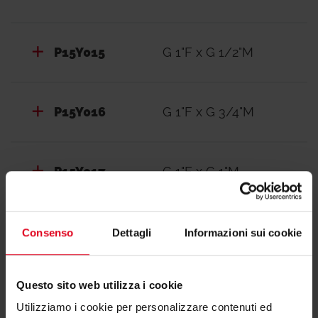
P15Y015
G 1"F x G 1/2"M
P15Y016
G 1"F x G 3/4"M
P15Y017
G 1"F x G 1"M
Consenso
Dettagli
Informazioni sui cookie
Documentazione
Questo sito web utilizza i cookie
Utilizziamo i cookie per personalizzare contenuti ed