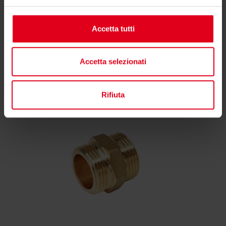
Accetta tutti
Accetta selezionati
Potrebbero interessarti anche
Rifiuta