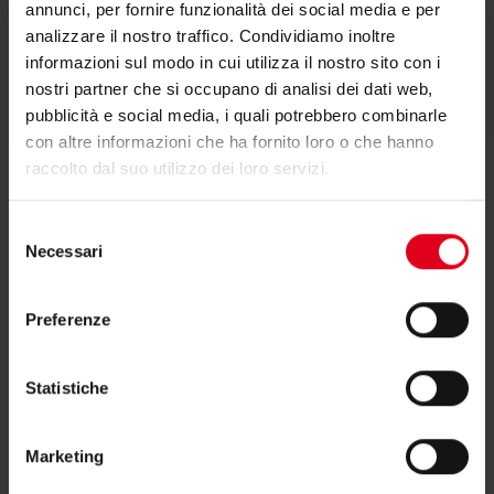
annunci, per fornire funzionalità dei social media e per
analizzare il nostro traffico. Condividiamo inoltre
informazioni sul modo in cui utilizza il nostro sito con i
Testi di capitolato
nostri partner che si occupano di analisi dei dati web,
pubblicità e social media, i quali potrebbero combinarle
con altre informazioni che ha fornito loro o che hanno
raccolto dal suo utilizzo dei loro servizi.
Selezione
Necessari
del
consenso
Hai bisogno di supporto per P15KFM?
Preferenze
Se hai bisogno di ulteriori informazioni contatta il
Statistiche
consulente tecnico o commerciale di zona.
Marketing
Trova il consulente di zona