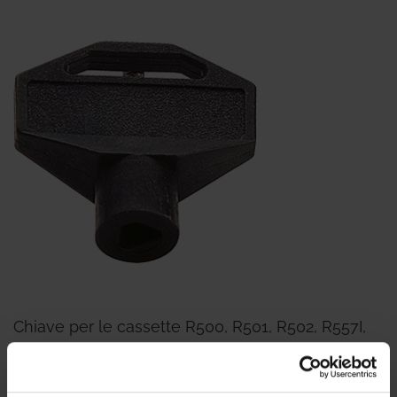
Chiave per le cassette R500, R501, R502, R557I,
R559I.