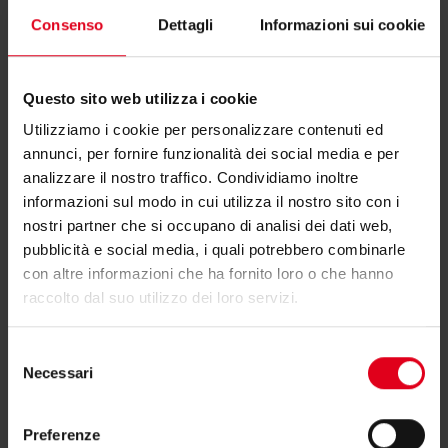
Consenso
Dettagli
Informazioni sui cookie
Questo sito web utilizza i cookie
Utilizziamo i cookie per personalizzare contenuti ed
Hai bisogno di supporto per R136?
annunci, per fornire funzionalità dei social media e per
analizzare il nostro traffico. Condividiamo inoltre
informazioni sul modo in cui utilizza il nostro sito con i
Se hai bisogno di ulteriori informazioni contatta il
nostri partner che si occupano di analisi dei dati web,
consulente tecnico o commerciale di zona.
pubblicità e social media, i quali potrebbero combinarle
con altre informazioni che ha fornito loro o che hanno
raccolto dal suo utilizzo dei loro servizi.
Trova il consulente di zona
Selezione
Necessari
del
consenso
Preferenze