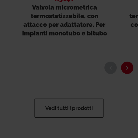
Valvola micrometrica
termostatizzabile, con
te
attacco per adattatore. Per
co
impianti monotubo e bitubo
Vedi tutti i prodotti