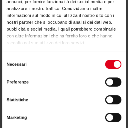
Testi di capitolato
annunci, per fornire funzionalità dei social media e per
analizzare il nostro traffico. Condividiamo inoltre
informazioni sul modo in cui utilizza il nostro sito con i
nostri partner che si occupano di analisi dei dati web,
pubblicità e social media, i quali potrebbero combinarle
con altre informazioni che ha fornito loro o che hanno
raccolto dal suo utilizzo dei loro servizi.
Hai bisogno di supporto per R171P?
Selezione
Necessari
del
consenso
Se hai bisogno di ulteriori informazioni contatta il
Preferenze
consulente tecnico o commerciale di zona.
Statistiche
Trova il consulente di zona
Marketing