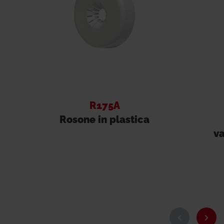
R175A
Rosone in plastica
v