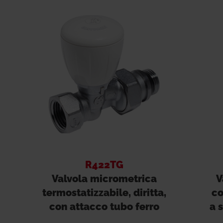
R422TG
Valvola micrometrica
V
termostatizzabile, diritta,
co
con attacco tubo ferro
a 