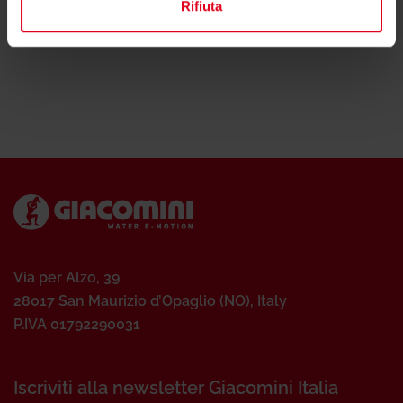
Rifiuta
Via per Alzo, 39
28017 San Maurizio d’Opaglio (NO), Italy
P.IVA 01792290031
Iscriviti alla newsletter Giacomini Italia