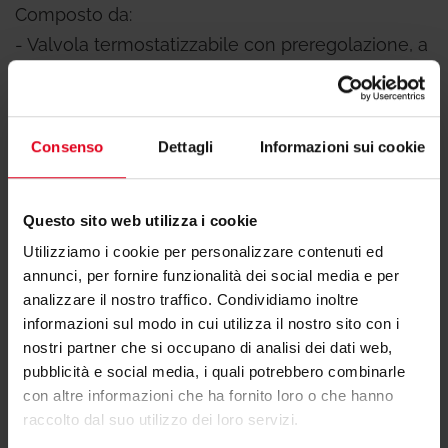
Composto da:
- Valvola termostatizzabile con preregolazione, a
squadra o diritta, con protezione da cantiere e
attacco tubo ferro.
- Detentore a squadra o diritto con attacco tubo
Consenso
Dettagli
Informazioni sui cookie
ferro.
- Testa termostatica R460.
Questo sito web utilizza i cookie
Utilizziamo i cookie per personalizzare contenuti ed
annunci, per fornire funzionalità dei social media e per
analizzare il nostro traffico. Condividiamo inoltre
informazioni sul modo in cui utilizza il nostro sito con i
nostri partner che si occupano di analisi dei dati web,
pubblicità e social media, i quali potrebbero combinarle
Hai bisogno di supporto per R460PF?
con altre informazioni che ha fornito loro o che hanno
raccolto dal suo utilizzo dei loro servizi.