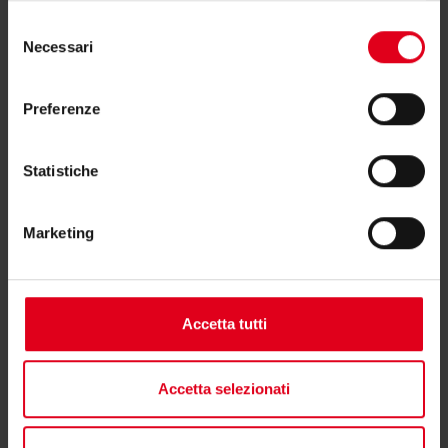
Se hai bisogno di ulteriori informazioni contatta il
Selezione
consulente tecnico o commerciale di zona.
Necessari
del
consenso
Trova il consulente di zona
Preferenze
Statistiche
Marketing
Potrebbero interessarti anche
Accetta tutti
Accetta selezionati
Vedi tutti i prodotti