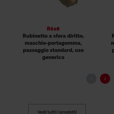
R608
Rubinetto a sfera diritto,
R
maschio-portagomma,
m
passaggio standard, uso
generico
Vedi tutti i prodotti