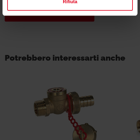
Rifiuta
Trova il consulente di zona
Potrebbero interessarti anche