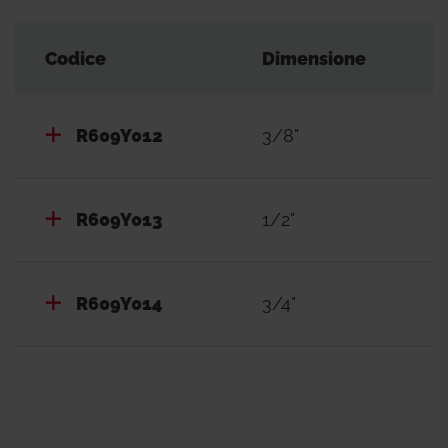
Codice
Dimensione
R609Y012
3/8"
R609Y013
1/2"
R609Y014
3/4"