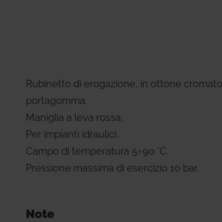
Residential Plus
Radiant Syst
31, codice etico e di condotta
imenti tecnici
Giacomini APP Catalog
Total Commercial
Water Mana
Rubinetto di erogazione, in ottone cromat
portagomma.
Maniglia a leva rossa.
Per impianti idraulici.
Campo di temperatura 5÷90 °C.
Pressione massima di esercizio 10 bar.
Note