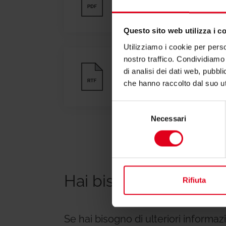
Scheda tecnica
Questo sito web utilizza i c
Utilizziamo i cookie per perso
nostro traffico. Condividiamo 
di analisi dei dati web, pubbl
Testi di capitolato
che hanno raccolto dal suo uti
Selezione
Necessari
del
consenso
Hai bisogno di suppor
Rifiuta
Se hai bisogno di ulteriori informa