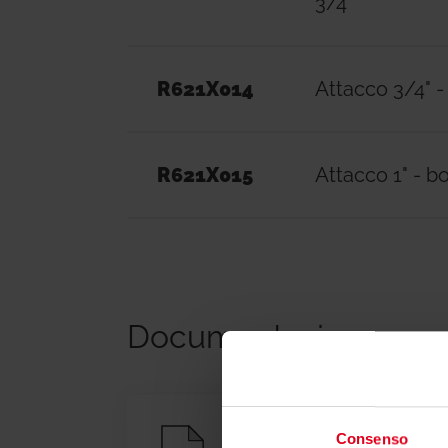
3/4"
R621X014
Attacco 3/4" -
R621X015
Attacco 1" - b
Documentazione
Consenso