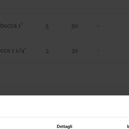
 bocca 1"
5
50
-
occa 1 1/4"
3
30
-
Dettagli