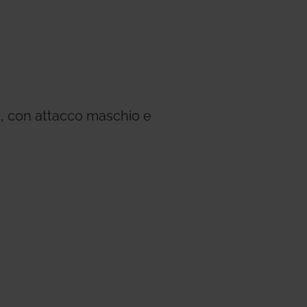
ems
Hydrogen Systems
gement
Fire Protection
o, con attacco maschio e