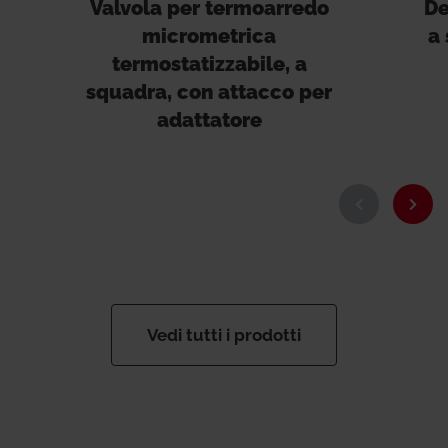
Valvola per termoarredo
De
micrometrica
a 
termostatizzabile, a
squadra, con attacco per
adattatore
Vedi tutti i prodotti