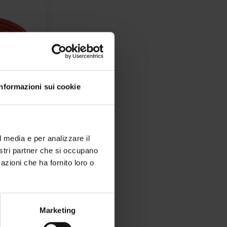
Informazioni sui cookie
l media e per analizzare il
nostri partner che si occupano
EX/b con
azioni che ha fornito loro o
Marketing