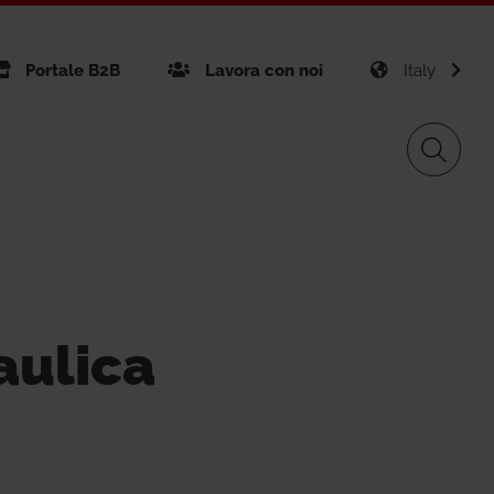
Portale B2B
Lavora con noi
Italy
nibilità
Giacomini APP Connect
Gas Distribution
aulica
ficazioni aziendali
Giacomini APP K-DOMO
gement
Renewable Sources
vice GPS
tti realizzati