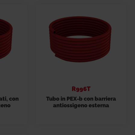
ems
Hydrogen Systems
gement
Fire Protection
R996T
ati, con
Tubo in PEX-b con barriera
geno
antiossigeno esterna