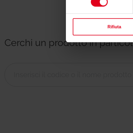
Rifiuta
Cerchi un prodotto in partico