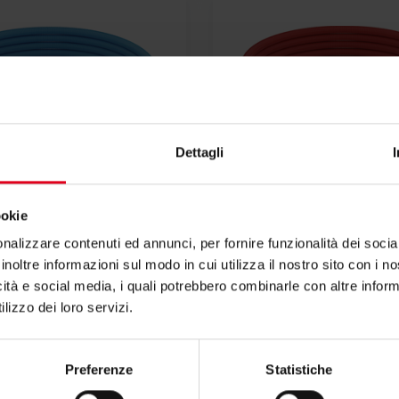
Dettagli
ookie
R993
R994
nalizzare contenuti ed annunci, per fornire funzionalità dei socia
inoltre informazioni sul modo in cui utilizza il nostro sito con i 
acoflex in PEX/b con
Tubo Giacoflex in P
icità e social media, i quali potrebbero combinarle con altre inform
guaina blu
guaina rossa
lizzo dei loro servizi.
Preferenze
Statistiche