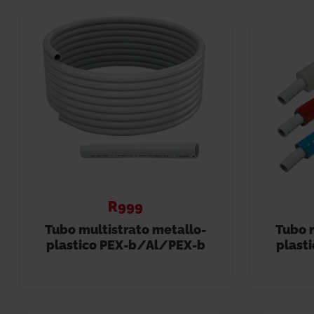
prodotti e sistemi.
Modello 2
Folder
Approfond
R999
Tubo multistrato metallo-
Tubo m
plastico PEX-b/Al/PEX-b
plast