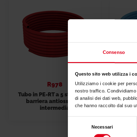
Consenso
Questo sito web utilizza i c
R978
Utilizziamo i cookie per perso
nostro traffico. Condividiamo 
Tubo in PE-RT a 5 strati, con
Tubo Gi
di analisi dei dati web, pubbl
barriera antiossigeno
che hanno raccolto dal suo uti
intermedia
Selezione
Necessari
del
consenso