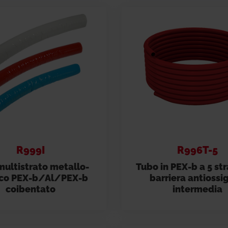
Residential Plus
Radiant Syst
31, codice etico e di condotta
imenti tecnici
Giacomini APP Catalog
Total Commercial
Water Mana
R999I
R996T-5
ultistrato metallo-
Tubo in PEX-b a 5 str
ico PEX-b/Al/PEX-b
barriera antiossi
coibentato
intermedia