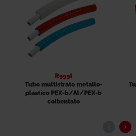
R999I
Tubo multistrato metallo-
Tu
plastico PEX-b/Al/PEX-b
coibentato