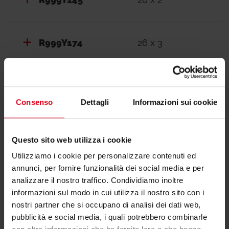
R999Y174
26 x 3
R999Y184
32 x 3
Consenso
Dettagli
Informazioni sui cookie
R999GY140
40 x 3,5
Questo sito web utilizza i cookie
Utilizziamo i cookie per personalizzare contenuti ed
annunci, per fornire funzionalità dei social media e per
R999GY150
50 x 4
analizzare il nostro traffico. Condividiamo inoltre
informazioni sul modo in cui utilizza il nostro sito con i
nostri partner che si occupano di analisi dei dati web,
R999GY163
63 x 4,5
pubblicità e social media, i quali potrebbero combinarle