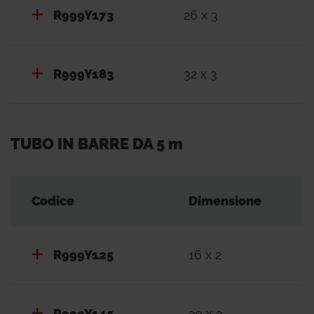
R999Y173
26 x 3
R999Y183
32 x 3
TUBO IN BARRE DA 5 m
Codice
Dimensione
R999Y125
16 x 2
R999Y145
20 x 2