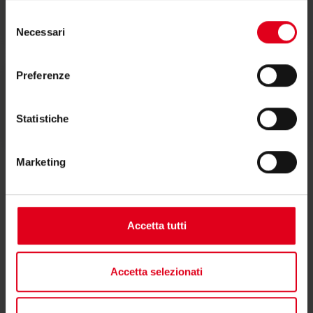
Dichiarazione di conformità
Selezione
Necessari
del
consenso
Preferenze
Testi di capitolato
Statistiche
Marketing
Accetta tutti
Hai bisogno di supporto per H122?
Accetta selezionati
Se hai bisogno di ulteriori informazioni contatta il