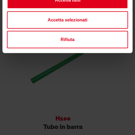
Potrebbero interessarti anche
Accetta selezionati
Rifiuta
H100
Tubo in barra