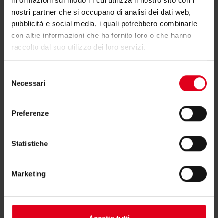
informazioni sul modo in cui utilizza il nostro sito con i
nostri partner che si occupano di analisi dei dati web,
pubblicità e social media, i quali potrebbero combinarle
con altre informazioni che ha fornito loro o che hanno
raccolto dal suo utilizzo dei loro servizi.
Hai bisogno di supporto per H163?
Selezione
Necessari
del
consenso
Se hai bisogno di ulteriori informazioni contatta il
Preferenze
consulente tecnico o commerciale di zona.
Statistiche
Trova il consulente di zona
Marketing
Accetta tutti