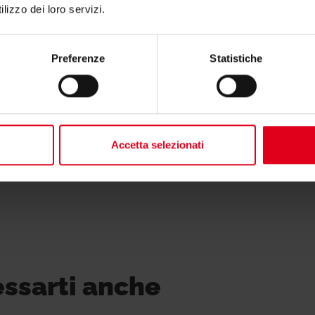
lizzo dei loro servizi.
Preferenze
Statistiche
rto per K376?
zioni contatta il consulente tecnico o commerciale
Accetta selezionati
essarti anche