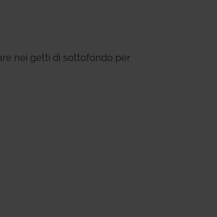
ems
Hydrogen Systems
gement
Fire Protection
are nei getti di sottofondo per