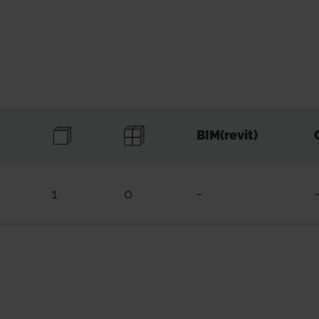
BIM(revit)
1
0
-