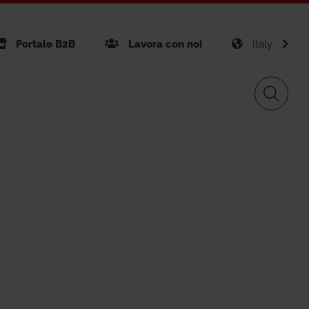
Portale B2B
Lavora con noi
Italy
nibilità
Giacomini APP Connect
Gas Distribution
i
ficazioni aziendali
Giacomini APP K-DOMO
gement
Renewable Sources
vice GPS
tti realizzati