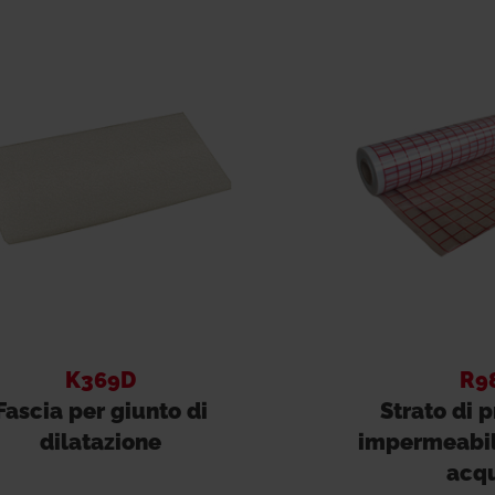
K369D
R9
Fascia per giunto di
Strato di 
dilatazione
impermeabil
acq