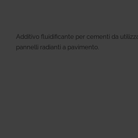
Residential Plus
Radiant Syst
31, codice etico e di condotta
imenti tecnici
Giacomini APP Catalog
Total Commercial
Water Mana
Additivo fluidificante per cementi da utilizz
pannelli radianti a pavimento.