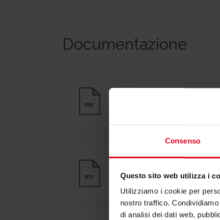
Documentazione
Scheda tecnica
Consenso
Testi di capitolato
Questo sito web utilizza i c
Utilizziamo i cookie per perso
nostro traffico. Condividiamo 
di analisi dei dati web, pubbl