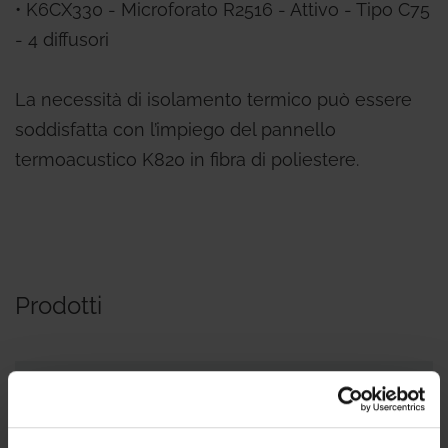
• K6CX330 - Microforato R2516 - Attivo - Tipo C75
- 4 diffusori
La necessità di isolamento termico può essere
soddisfatta con l’impiego del pannello
termoacustico K820 in fibra di poliestere.
Prodotti
Codice
Dimensione