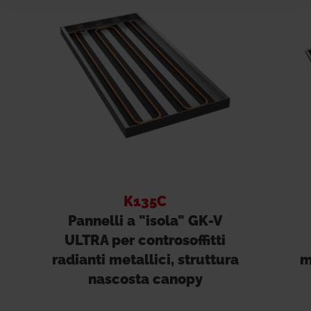
K135C
Pannelli a "isola" GK-V
ULTRA per controsoffitti
radianti metallici, struttura
m
nascosta canopy