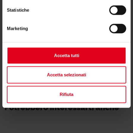
Statistiche
Hai bisogno di supporto per K6C-T15?
Marketing
Se hai bisogno di ulteriori informazioni contatta il
consulente tecnico o commerciale di zona.
Accetta tutti
Trova il consulente di zona
Accetta selezionati
Rifiuta
Potrebbero interessarti anche