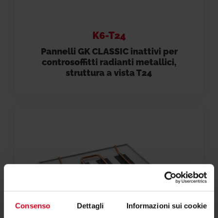
K6-T24
Pannelli GK CLASSIC inattivi per
controsoffitti radianti metallici,
struttura a vista T24
Consenso
Dettagli
Informazioni sui cookie