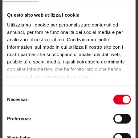
Questo sito web utilizza i cookie
Utilizziamo i cookie per personalizzare contenuti ed
annunci, per fornire funzionalità dei social media e per
K6C-T24
analizzare il nostro traffico. Condividiamo inoltre
informazioni sul modo in cui utilizza il nostro sito con i
Pannelli GK CLASSIC attivi per
nostri partner che si occupano di analisi dei dati web,
controsoffitti radianti metallici,
struttura a vista T24
pubblicità e social media, i quali potrebbero combinarle
con altre informazioni che ha fornito loro o che hanno
raccolto dal suo utilizzo dei loro servizi.
Selezione
Necessari
del
consenso
Preferenze
Statistiche