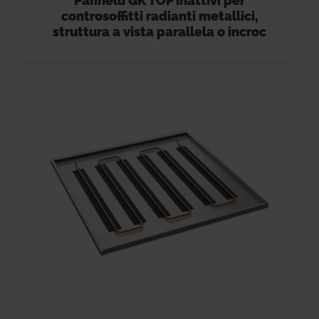
Pannelli GK TOP inattivi per
controsoffitti radianti metallici,
struttura a vista parallela o incroc