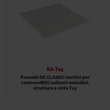
K6-T15
Pannelli GK CLASSIC inattivi per
controsoffitti radianti metallici,
struttura a vista T15