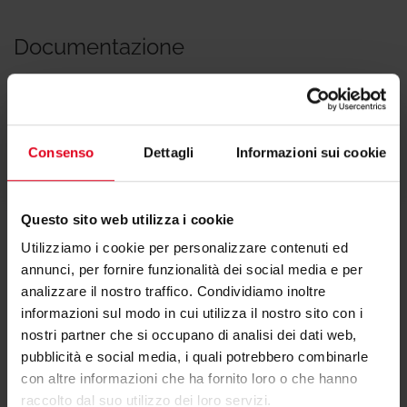
Documentazione
Istruzioni
Consenso
Dettagli
Informazioni sui cookie
Questo sito web utilizza i cookie
Utilizziamo i cookie per personalizzare contenuti ed
annunci, per fornire funzionalità dei social media e per
analizzare il nostro traffico. Condividiamo inoltre
informazioni sul modo in cui utilizza il nostro sito con i
Hai bisogno di supporto per P553?
nostri partner che si occupano di analisi dei dati web,
pubblicità e social media, i quali potrebbero combinarle
con altre informazioni che ha fornito loro o che hanno
Se hai bisogno di ulteriori informazioni contatta il
raccolto dal suo utilizzo dei loro servizi.