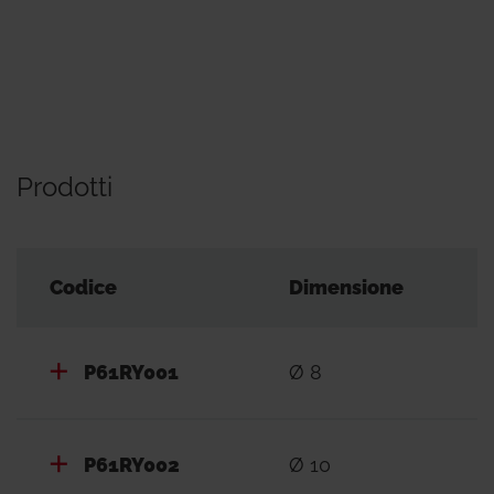
Prodotti
Codice
Dimensione
P61RY001
Ø 8
P61RY002
Ø 10