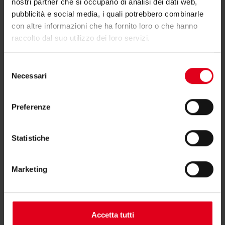
nostri partner che si occupano di analisi dei dati web,
pubblicità e social media, i quali potrebbero combinarle
con altre informazioni che ha fornito loro o che hanno
raccolto dal suo utilizzo dei loro servizi.
Hai bisogno di supporto per RP209?
Selezione
Necessari
del
Se hai bisogno di ulteriori informazioni contatta il
consenso
consulente tecnico o commerciale di zona.
Preferenze
Trova il consulente di zona
Statistiche
Marketing
Potrebbero interessarti anche
Accetta tutti