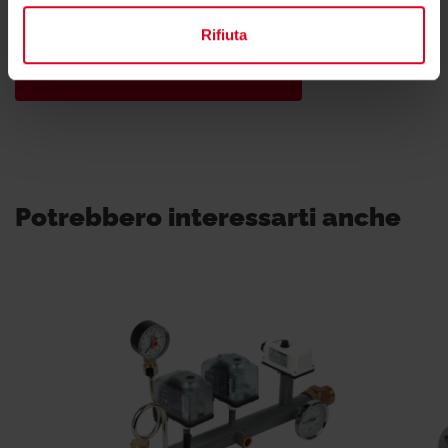
consulente tecnico o commerciale di zona.
Rifiuta
Trova il consulente di zona
Potrebbero interessarti anche