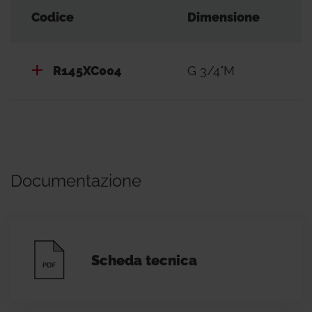
Codice
Dimensione
R145XC004
G 3/4"M
Documentazione
Scheda tecnica