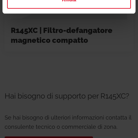
R145XC | Filtro-defangatore
magnetico compatto
Hai bisogno di supporto per R145XC?
Se hai bisogno di ulteriori informazioni contatta il
consulente tecnico o commerciale di zona.