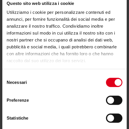
Testi di capitolato
Questo sito web utilizza i cookie
Utilizziamo i cookie per personalizzare contenuti ed
annunci, per fornire funzionalità dei social media e per
analizzare il nostro traffico. Condividiamo inoltre
informazioni sul modo in cui utilizza il nostro sito con i
nostri partner che si occupano di analisi dei dati web,
Istruzioni
pubblicità e social media, i quali potrebbero combinarle
con altre informazioni che ha fornito loro o che hanno
raccolto dal suo utilizzo dei loro servizi.
Selezione
Necessari
del
consenso
Preferenze
Hai bisogno di supporto per R160?
Statistiche
Se hai bisogno di ulteriori informazioni contatta il