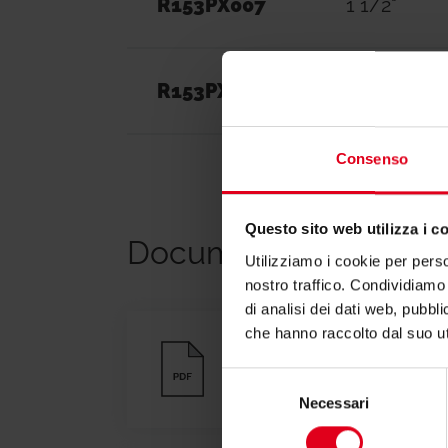
R153PX007
1 1/2"
R153PX008
2"
Consenso
Questo sito web utilizza i c
Documentazione
Utilizziamo i cookie per perso
nostro traffico. Condividiamo 
di analisi dei dati web, pubbl
che hanno raccolto dal suo uti
Scheda tecnica
Selezione
Necessari
del
consenso