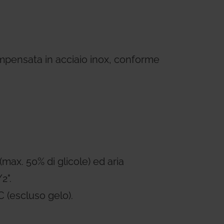
ems
Hydrogen Systems
gement
Fire Protection
mpensata in acciaio inox, conforme
(max. 50% di glicole) ed aria
2".
 (escluso gelo).