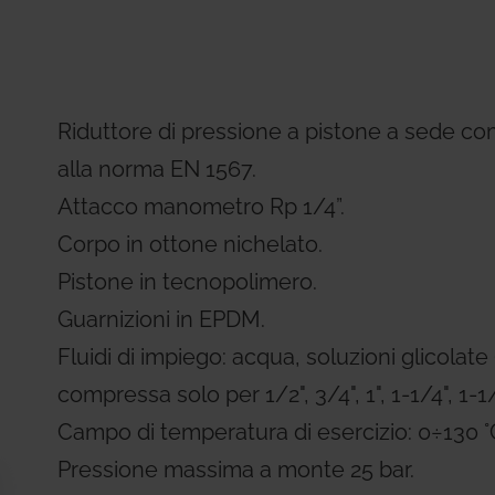
Residential Plus
Radiant Syst
31, codice etico e di condotta
imenti tecnici
Giacomini APP Catalog
Total Commercial
Water Mana
Riduttore di pressione a pistone a sede co
alla norma EN 1567.
Attacco manometro Rp 1/4”.
Corpo in ottone nichelato.
Pistone in tecnopolimero.
Guarnizioni in EPDM.
Fluidi di impiego: acqua, soluzioni glicolate 
compressa solo per 1/2", 3/4", 1", 1-1/4", 1-1/
Campo di temperatura di esercizio: 0÷130 °C
Pressione massima a monte 25 bar.