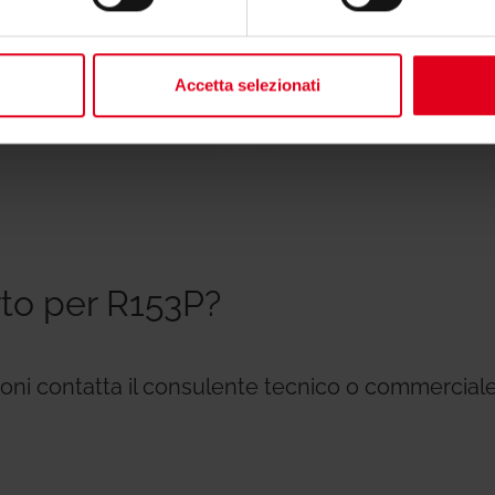
Istruzioni
Accetta selezionati
rto per R153P?
zioni contatta il consulente tecnico o commerciale