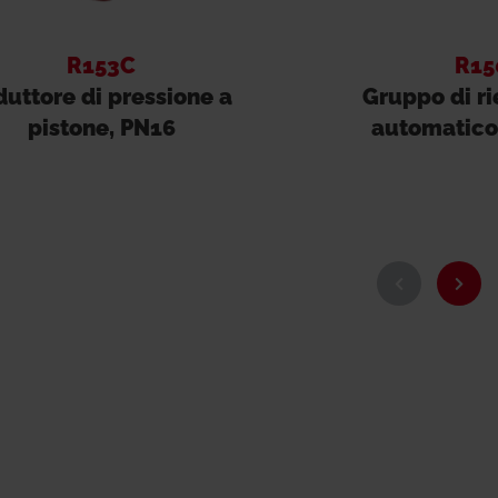
R153C
R15
duttore di pressione a
Gruppo di r
pistone, PN16
automatico