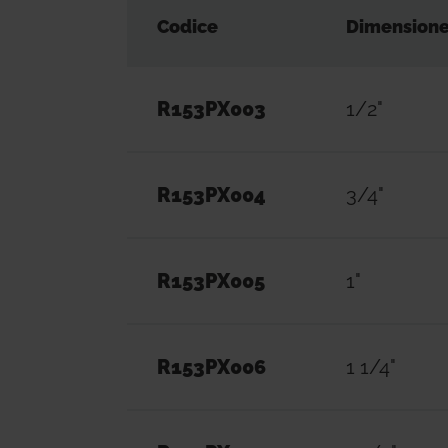
Codice
Dimension
R153PX003
1/2"
R153PX004
3/4"
R153PX005
1"
R153PX006
1 1/4"