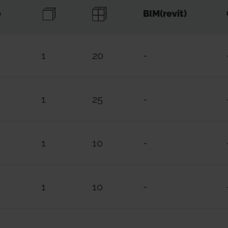
e
BIM(revit)
1
20
-
1
25
-
1
10
-
1
10
-