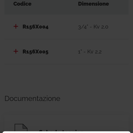
Codice
Dimensione
R156X004
3/4" - Kv 2,0
R156X005
1" - Kv 2,2
Documentazione
Scheda tecnica