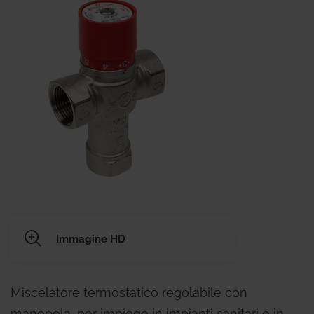
Immagine HD
Miscelatore termostatico regolabile con
manopola, per impiego in impianti sanitari o in