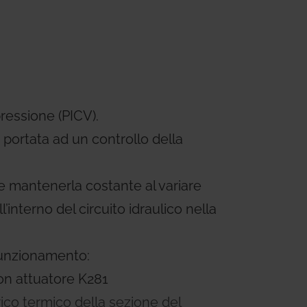
ems
Hydrogen Systems
gement
Fire Protection
ressione (PICV).
portata ad un controllo della
 e mantenerla costante al variare
l’interno del circuito idraulico nella
funzionamento:
con attuatore K281
arico termico della sezione del