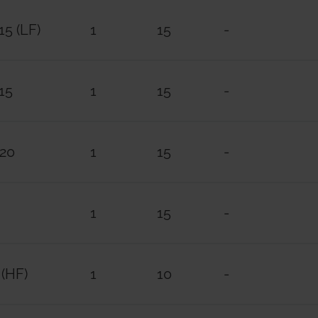
5 (LF)
1
15
-
Campo di temperatura: 5÷120 °C
Pressione massima di esercizio: 25 bar (2,5
Campo di pressione differenziale di funzi
15
1
15
-
25÷400 kPa o 25÷800 kPa a seconda dei codici
N20
1
15
-
Note
1
15
-
Accessori
- K281X062: attuatore 24 V (0-10 V) per cont
portata, per valvole DN15, DN20 e DN25
 (HF)
1
10
-
- K281X082: attuatore 24 V (0-10 V) per cont
portata, per valvole DN50