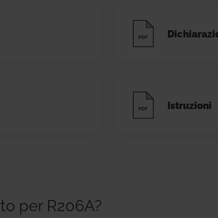
Dichiarazi
Istruzioni
rto per R206A?