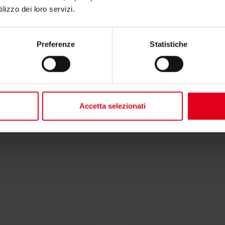
lizzo dei loro servizi.
 DN15
1
15
-
Preferenze
Statistiche
N20
1
15
-
Accetta selezionati
N20
1
15
-