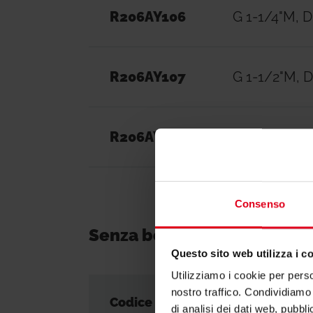
R206AY106
G 1-1/4"M, 
R206AY107
G 1-1/2"M, 
R206AY108
G 2"M, DN50
Consenso
Senza bocchettoni
Questo sito web utilizza i c
Utilizziamo i cookie per perso
nostro traffico. Condividiamo 
Codice
Dimensio
di analisi dei dati web, pubbl