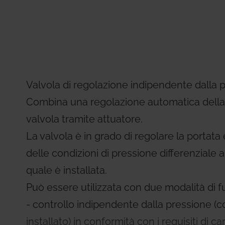
Residential Plus
Radiant Syst
31, codice etico e di condotta
imenti tecnici
Giacomini APP Catalog
Total Commercial
Water Mana
Valvola di regolazione indipendente dalla p
Combina una regolazione automatica della 
valvola tramite attuatore.
La valvola è in grado di regolare la portata
delle condizioni di pressione differenziale al
quale è installata.
Può essere utilizzata con due modalità di 
- controllo indipendente dalla pressione (
installato) in conformità con i requisiti di c