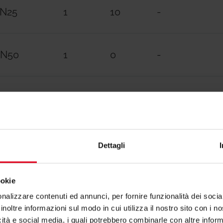
DN25
1
10
-
- R473X221: testa elettrotermica 230 V, n
- R473X222: testa elettrotermica 24 V, no
- R453FY002: ghiera adattatore M30 x 1,5 
DN50
1
0
-
- R225EY001: manometro di pressione diff
- P206Y001: coppia di prese di pressione
- P206Y011: coppia di raccordi orientabili c
1
0
-
Ricambi
Dettagli
- R73PY010: chiave per la preregolazione de
DN20 E DN25
ookie
- R74Y001: chiave per la preregolazione de
nalizzare contenuti ed annunci, per fornire funzionalità dei socia
inoltre informazioni sul modo in cui utilizza il nostro sito con i 
ne
BIM(revit)
icità e social media, i quali potrebbero combinarle con altre inform