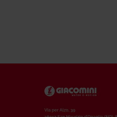
Via per Alzo, 39
28017 San Maurizio d’Opaglio (NO), I