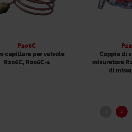
P206C
P22
o capillare per valvole
Coppia di v
R206C, R206C-1
misuratore R
di misu