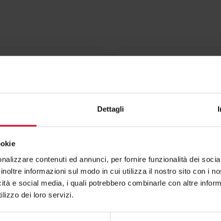
Testi di ca
Dettagli
ookie
nalizzare contenuti ed annunci, per fornire funzionalità dei socia
inoltre informazioni sul modo in cui utilizza il nostro sito con i 
rto per R225E?
icità e social media, i quali potrebbero combinarle con altre inform
lizzo dei loro servizi.
zioni contatta il consulente tecnico o commerciale