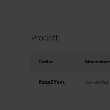
Prodotti
Codice
Dimension
R225EY001
-10÷20 bar