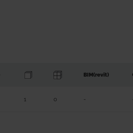
e
BIM(revit)
1
0
-