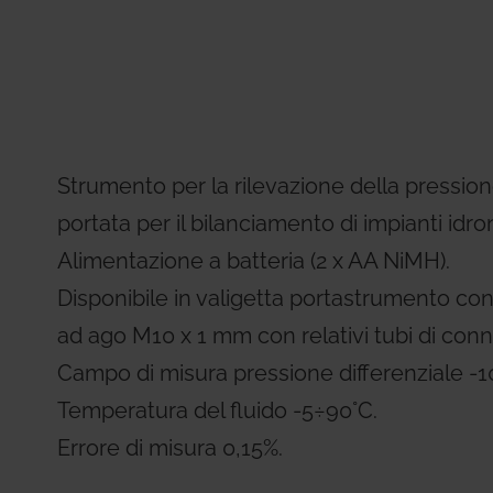
Residential Plus
Radiant Syst
31, codice etico e di condotta
imenti tecnici
Giacomini APP Catalog
Total Commercial
Water Mana
Strumento per la rilevazione della pressione
portata per il bilanciamento di impianti idron
Alimentazione a batteria (2 x AA NiMH).
Disponibile in valigetta portastrumento co
ad ago M10 x 1 mm con relativi tubi di con
Campo di misura pressione differenziale -1
Temperatura del fluido -5÷90°C.
Errore di misura 0,15%.