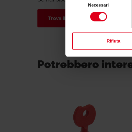
Necessari
del
consenso
Trova il consulente di zona
Rifiuta
Potrebbero inter