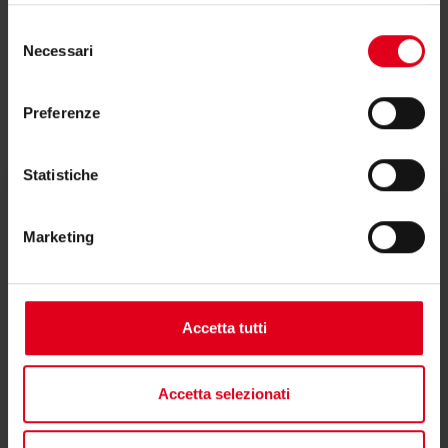
Selezione
Necessari
del
consenso
Video
Preferenze
Statistiche
Tutorial
Marketing
Accetta tutti
Accetta selezionati