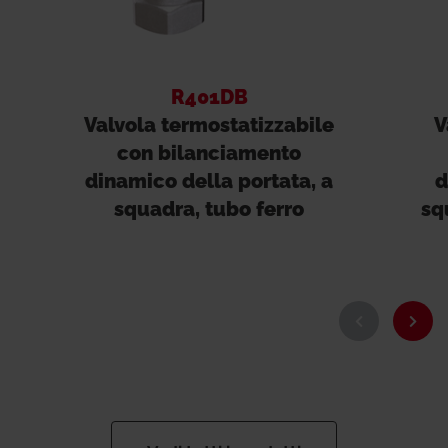
R401DB
Valvola termostatizzabile
V
con bilanciamento
dinamico della portata, a
d
squadra, tubo ferro
sq