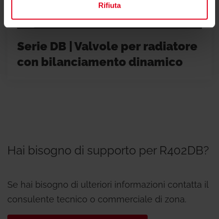
Rifiuta
Serie DB | Valvole per radiatore
con bilanciamento dinamico
Hai bisogno di supporto per R402DB?
Se hai bisogno di ulteriori informazioni contatta il
consulente tecnico o commerciale di zona.