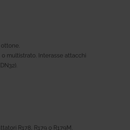
ems
Hydrogen Systems
gement
Fire Protection
 ottone.
 o multistrato. Interasse attacchi
(DN32).
dattatori R178, R179 o R179M.