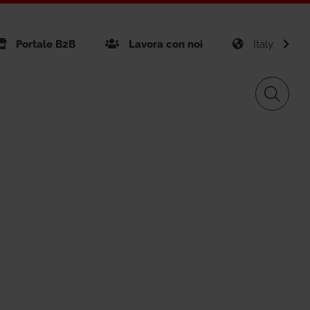
Portale B2B
Lavora con noi
Italy
nibilità
Giacomini APP Connect
Gas Distribution
ficazioni aziendali
Giacomini APP K-DOMO
gement
Renewable Sources
vice GPS
tti realizzati