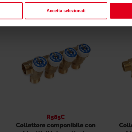
essarti anche
Accetta selezionati
R585C
Collettore componibile con
Coll