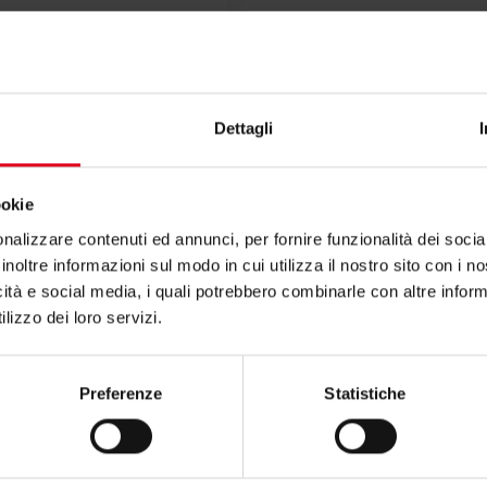
Dettagli
rto per R580M?
ookie
nalizzare contenuti ed annunci, per fornire funzionalità dei socia
zioni contatta il consulente tecnico o commerciale
inoltre informazioni sul modo in cui utilizza il nostro sito con i 
icità e social media, i quali potrebbero combinarle con altre inform
lizzo dei loro servizi.
Preferenze
Statistiche