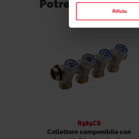
Potrebbero inter
Rifiuta
R585CS
Collettore componibile con