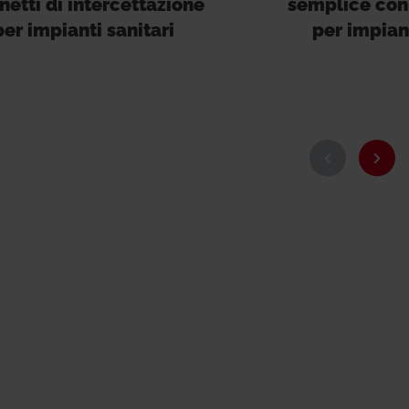
netti di intercettazione
semplice con
per impianti sanitari
per impiant