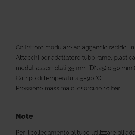
Residential Plus
Radiant Syst
31, codice etico e di condotta
imenti tecnici
Giacomini APP Catalog
Total Commercial
Water Mana
Collettore modulare ad aggancio rapido, in
Attacchi per adattatore tubo rame, plastica
moduli assemblati 35 mm (DN25) o 50 mm 
Campo di temperatura 5÷90 °C.
Pressione massima di esercizio 10 bar.
Note
Per il collegamento al tubo utilizzare gli a