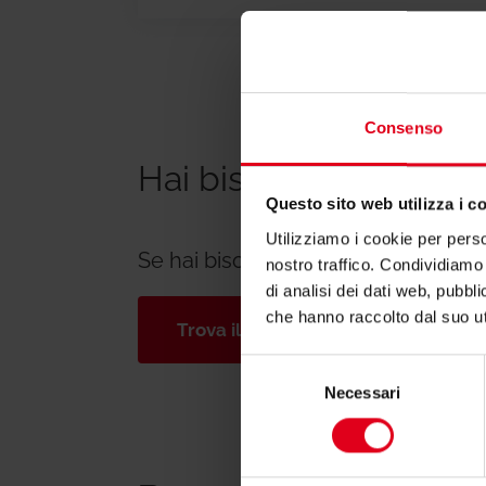
Consenso
Hai bisogno di suppo
Questo sito web utilizza i c
Utilizziamo i cookie per perso
Se hai bisogno di ulteriori informa
nostro traffico. Condividiamo 
di analisi dei dati web, pubbl
che hanno raccolto dal suo uti
Trova il consulente di zona
Selezione
Necessari
del
consenso