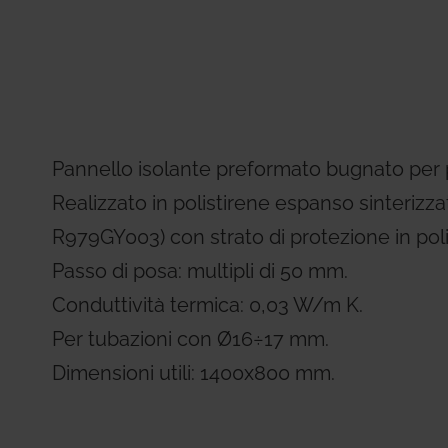
Residential Plus
Radiant Syst
31, codice etico e di condotta
imenti tecnici
Giacomini APP Catalog
Total Commercial
Water Mana
Pannello isolante preformato bugnato per p
Realizzato in polistirene espanso sinterizz
R979GY003) con strato di protezione in pol
Passo di posa: multipli di 50 mm.
Conduttività termica: 0,03 W/m K.
Per tubazioni con Ø16÷17 mm.
Dimensioni utili: 1400x800 mm.