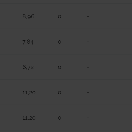
R979GY004, R979GY006: articoli in esauri
8,96
0
-
* Su commessa. Verificare le condizioni di f
Commerciali.
7,84
0
-
6,72
0
-
11,20
0
-
11,20
0
-