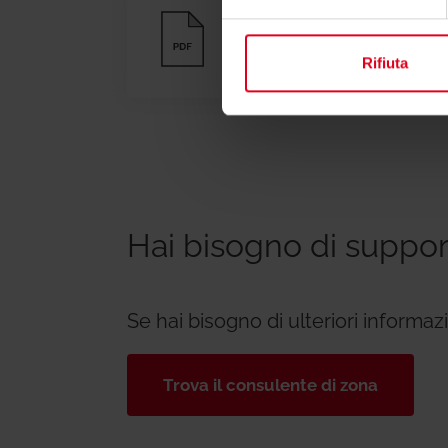
Scheda tecnica
Rifiuta
Hai bisogno di suppo
Se hai bisogno di ulteriori informa
Trova il consulente di zona