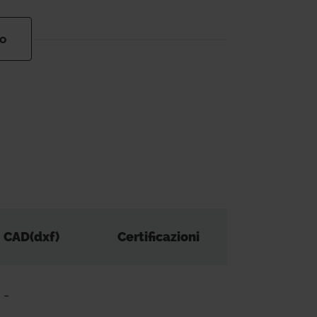
to
CAD(dxf)
Certificazioni
-