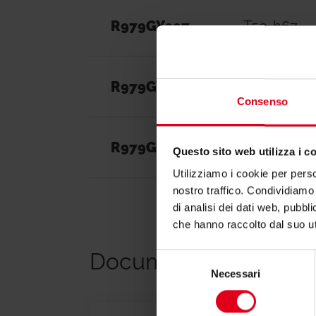
R979GY097
T50-h67
R979GY007
T50-h75
Consenso
R979GY098
T50-h82*
Questo sito web utilizza i c
Utilizziamo i cookie per perso
nostro traffico. Condividiamo 
di analisi dei dati web, pubbl
che hanno raccolto dal suo uti
Documentazione
Selezione
Necessari
del
consenso