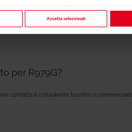
Testi di ca
Accetta selezionati
rto per R979G?
zioni contatta il consulente tecnico o commerciale