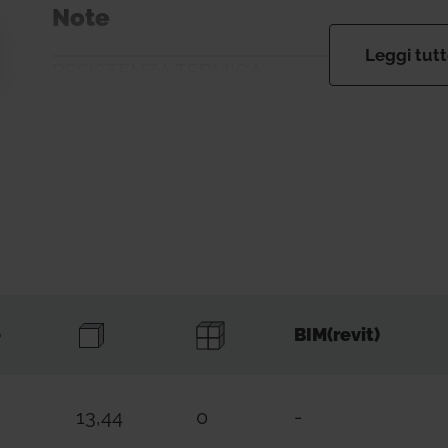
Note
Leggi tut
RESISTENZA TERMICA
R979GY003: 0,33 (m²K)/W
R979GY004: 0,67 (m²K)/W
R979GY094: 0,77 (m²K)/W
R979GY005: 1,00 (m²K)/W
R979GY096: 1,27 (m²K)/W
R979GY006: 1,33 (m²K)/W
R979GY097: 1,50 (m²K)/W
e
BIM(revit)
R979GY007: 1,77 (m²K)/W
R979GY098: 2,00 (m²K)/W
13,44
0
-
Info