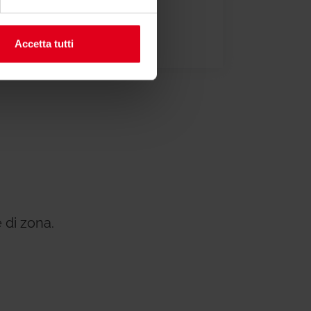
pitolato
Accetta tutti
 di zona.