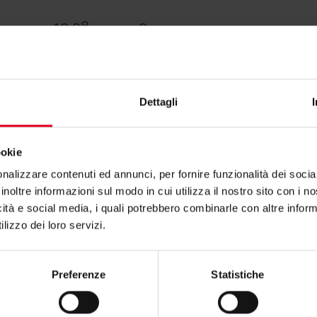
10,08
0
-
8,96
0
-
Dettagli
7,84
0
-
ookie
nalizzare contenuti ed annunci, per fornire funzionalità dei socia
inoltre informazioni sul modo in cui utilizza il nostro sito con i 
icità e social media, i quali potrebbero combinarle con altre inform
lizzo dei loro servizi.
Preferenze
Statistiche