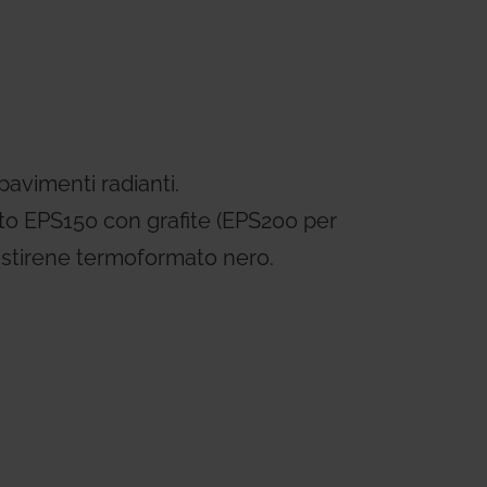
ems
Hydrogen Systems
gement
Fire Protection
avimenti radianti.
ato EPS150 con grafite (EPS200 per
istirene termoformato nero.