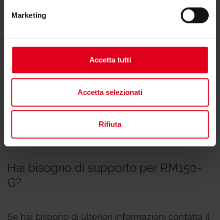
Marketing
Accetta tutti
Istruzioni
Accetta selezionati
Rifiuta
Hai bisogno di supporto per RM150-
G?
Se hai bisogno di ulteriori informazioni contatta il