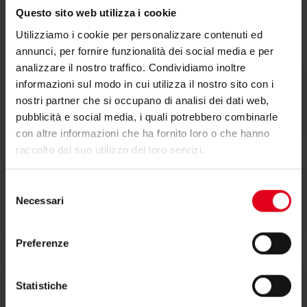
Questo sito web utilizza i cookie
Documentazione
Utilizziamo i cookie per personalizzare contenuti ed
annunci, per fornire funzionalità dei social media e per
analizzare il nostro traffico. Condividiamo inoltre
informazioni sul modo in cui utilizza il nostro sito con i
Scheda tecnica
nostri partner che si occupano di analisi dei dati web,
pubblicità e social media, i quali potrebbero combinarle
con altre informazioni che ha fornito loro o che hanno
raccolto dal suo utilizzo dei loro servizi.
Selezione
Dichiarazione di conformità
Necessari
del
consenso
Preferenze
Statistiche
Testi di capitolato