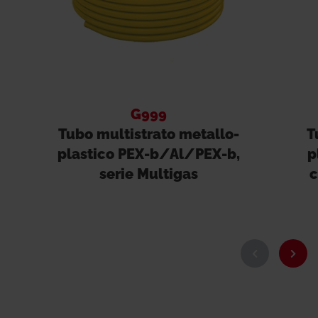
G999
Tubo multistrato metallo-
T
plastico PEX-b/Al/PEX-b,
p
serie Multigas
c