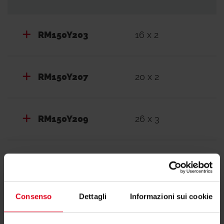
RM150Y203
16 x 2
RM150Y207
20 x 2
RM150Y209
26 x 3
RM150Y211
32 x 3
Consenso
Dettagli
Informazioni sui cookie