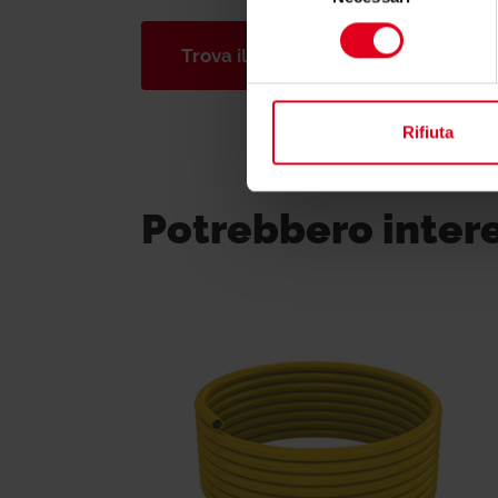
consenso
Trova il consulente di zona
Rifiuta
Potrebbero inter