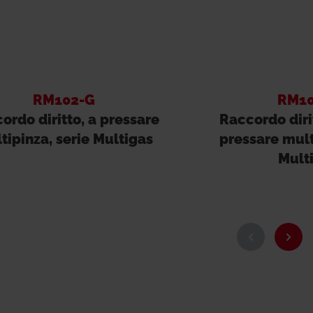
RM102-G
RM10
ordo diritto, a pressare
Raccordo dirit
tipinza, serie Multigas
pressare mult
Mult