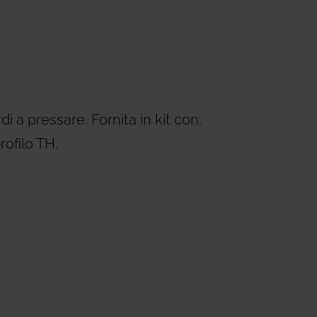
ems
Hydrogen Systems
gement
Fire Protection
i a pressare. Fornita in kit con:
rofilo TH.