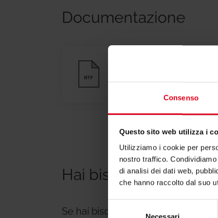
Documentazione
Testi di capitolato
Consenso
Questo sito web utilizza i c
Utilizziamo i cookie per perso
nostro traffico. Condividiamo 
Hai bisogno di suppo
di analisi dei dati web, pubbl
che hanno raccolto dal suo uti
Selezione
Se hai bisogno di ulteriori informa
Necessari
del