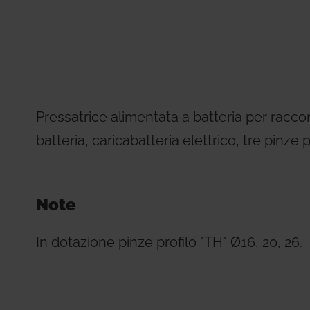
Residential Plus
Radiant Syst
31, codice etico e di condotta
imenti tecnici
Giacomini APP Catalog
Total Commercial
Water Mana
Pressatrice alimentata a batteria per raccord
batteria, caricabatteria elettrico, tre pinze p
Note
In dotazione pinze profilo "TH" Ø16, 20, 26.