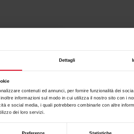
Dettagli
ookie
nalizzare contenuti ed annunci, per fornire funzionalità dei socia
inoltre informazioni sul modo in cui utilizza il nostro sito con i 
rto per RP200-1?
icità e social media, i quali potrebbero combinarle con altre inform
lizzo dei loro servizi.
zioni contatta il consulente tecnico o commerciale
Preferenze
Statistiche