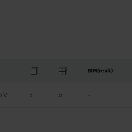
BIM(revit)
8 V
1
0
-