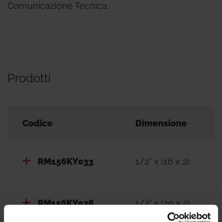
Comunicazione Tecnica.
Prodotti
Codice
Dimensione
RM156KY033
1/2" x (16 x 2)
RM156KY038
1/2" x (20 x 2)