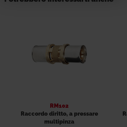
RM102
Raccordo diritto, a pressare
R
multipinza